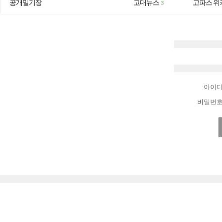
공개일기장
고대뉴스
고파스 위
3
아이
비밀번