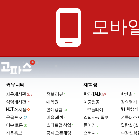
phone_android
모바일
커뮤니티
재학생
자유게시판
정보·리뷰
학과 TALK
학생회
208
1
59
1
익명게시판
대학원
이중전공
강의평가
780
학생식
HOT 게시물
연애상담
└ 쿠플라이
restaurant
20
웃음·연재
미용·패션
강의자료·족보
셔틀버스 
72
4
1
이슈·토론
스타트업·창업
동아리
열람실 (실
20
1
5
자유홍보
공식 오픈채팅
스터디
수강신청 
13
2