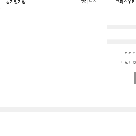
공개일기장
고대뉴스
고파스 위키
1
아이
비밀번