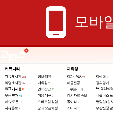
phone_android
모바일
커뮤니티
재학생
자유게시판
정보·리뷰
학과 TALK
학생회
255
49
1
익명게시판
대학원
이중전공
강의평가
768
2
학생식
HOT 게시물
연애상담
└ 쿠플라이
restaurant
20
웃음·연재
미용·패션
강의자료·족보
셔틀버스 
65
7
이슈·토론
스타트업·창업
동아리
열람실 (실
18
9
자유홍보
공식 오픈채팅
스터디
수강신청 
7
3