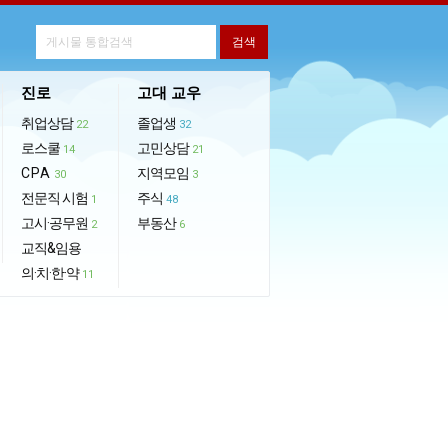
진로
고대 교우
취업상담
졸업생
22
32
로스쿨
고민상담
14
21
CPA
지역모임
30
3
전문직 시험
주식
1
48
고시·공무원
부동산
2
6
교직&임용
의·치·한·약
11