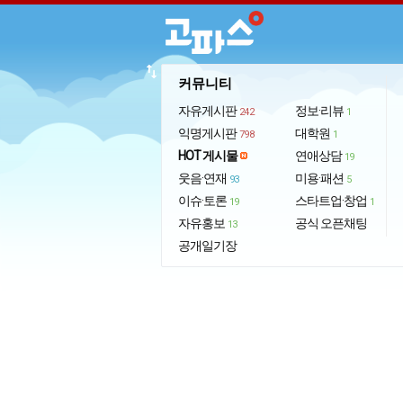
import_export
커뮤니티
자유게시판
정보·리뷰
242
1
익명게시판
대학원
798
1
HOT 게시물
연애상담
19
웃음·연재
미용·패션
93
5
이슈·토론
스타트업·창업
19
1
자유홍보
공식 오픈채팅
13
공개일기장