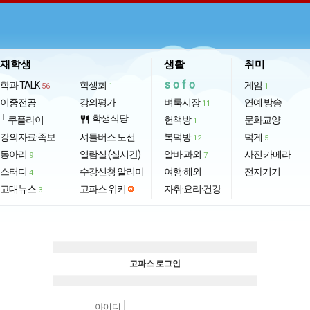
재학생
생활
취미
sofo
학과 TALK
학생회
게임
56
1
1
이중전공
강의평가
벼룩시장
연예·방송
11
학생식당
└ 쿠플라이
restaurant
헌책방
문화교양
1
강의자료·족보
셔틀버스 노선
복덕방
덕게
12
5
동아리
열람실 (실시간)
알바·과외
사진·카메라
9
7
스터디
수강신청 알리미
여행·해외
전자기기
4
고대뉴스
고파스 위키
자취·요리·건강
3
고파스 로그인
아이디