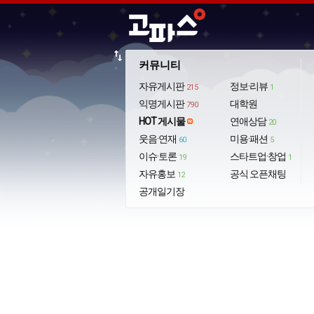
import_export
커뮤니티
자유게시판
정보·리뷰
215
1
익명게시판
대학원
790
HOT 게시물
연애상담
20
웃음·연재
미용·패션
60
5
이슈·토론
스타트업·창업
19
1
자유홍보
공식 오픈채팅
12
공개일기장