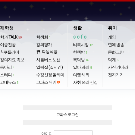
재학생
생활
취미
sofo
학과 TALK
학생회
게임
59
1
이중전공
강의평가
벼룩시장
연예·방송
12
학생식당
└ 쿠플라이
restaurant
헌책방
문화교양
1
강의자료·족보
셔틀버스 노선
복덕방
덕게
1
16
6
동아리
열람실 (실시간)
알바·과외
사진·카메라
4
8
스터디
수강신청 알리미
여행·해외
전자기기
1
고대뉴스
고파스 위키
자취·요리·건강
3
고파스 로그인
아이디