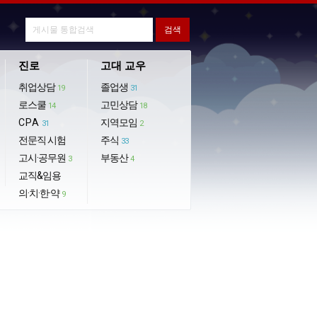
진로
고대 교우
취업상담
졸업생
19
31
로스쿨
고민상담
14
18
CPA
지역모임
31
2
전문직 시험
주식
33
고시·공무원
부동산
3
4
교직&임용
의·치·한·약
9