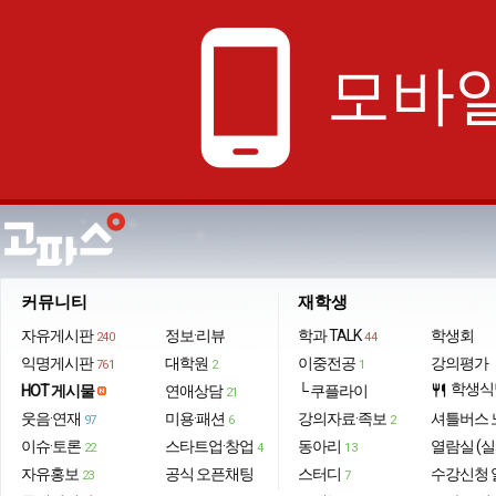
phone_android
모바일
커뮤니티
재학생
자유게시판
정보·리뷰
학과 TALK
학생회
240
44
익명게시판
대학원
이중전공
강의평가
761
2
1
학생식
HOT 게시물
연애상담
└ 쿠플라이
restaurant
21
웃음·연재
미용·패션
강의자료·족보
셔틀버스 
97
6
2
이슈·토론
스타트업·창업
동아리
열람실 (실
22
4
13
자유홍보
공식 오픈채팅
스터디
수강신청 
23
7