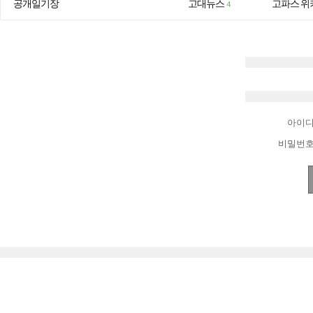
공개일기장
고대뉴스
고파스 위
4
아이
비밀번