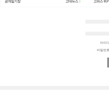
공개일기장
고대뉴스
고파스 위
3
아이
비밀번