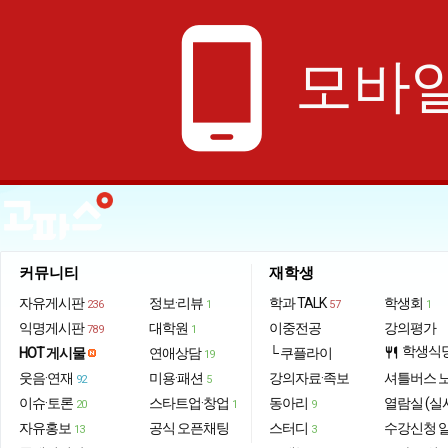
phone_android
모바일
커뮤니티
재학생
자유게시판
정보·리뷰
학과 TALK
학생회
236
1
57
1
익명게시판
대학원
이중전공
강의평가
789
1
학생식
HOT 게시물
연애상담
└ 쿠플라이
restaurant
19
웃음·연재
미용·패션
강의자료·족보
셔틀버스 
92
5
이슈·토론
스타트업·창업
동아리
열람실 (실
20
1
9
자유홍보
공식 오픈채팅
스터디
수강신청 
13
3