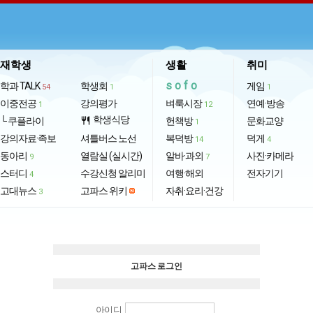
재학생
생활
취미
sofo
학과 TALK
학생회
게임
54
1
1
이중전공
강의평가
벼룩시장
연예·방송
1
12
학생식당
└ 쿠플라이
restaurant
헌책방
문화교양
1
강의자료·족보
셔틀버스 노선
복덕방
덕게
14
4
동아리
열람실 (실시간)
알바·과외
사진·카메라
9
7
스터디
수강신청 알리미
여행·해외
전자기기
4
고대뉴스
고파스 위키
자취·요리·건강
3
고파스 로그인
아이디