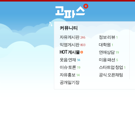
import_export
커뮤니티
자유게시판
정보·리뷰
246
1
익명게시판
대학원
803
1
HOT 게시물
연애상담
19
웃음·연재
미용·패션
94
5
이슈·토론
스타트업·창업
19
1
자유홍보
공식 오픈채팅
14
공개일기장