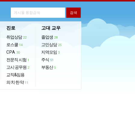
진로
고대 교우
취업상담
졸업생
22
28
로스쿨
고민상담
14
25
CPA
지역모임
30
3
전문직 시험
주식
1
51
고시·공무원
부동산
2
5
교직&임용
의·치·한·약
11