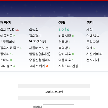
재학생
생활
취미
sofo
학과 TALK
학생회
게임
125
1
이중전공
강의평가
벼룩시장
연예·방송
2
11
학생식당
└ 쿠플라이
restaurant
헌책방
문화교양
1
강의자료·족보
셔틀버스 노선
복덕방
덕게
4
9
5
동아리
열람실 (실시간)
알바·과외
사진·카메라
12
8
스터디
수강신청 알리미
여행·해외
전자기기
3
1
고대뉴스
고파스 위키
자취·요리·건강
4
고파스 로그인
아이디