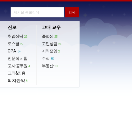
진로
고대 교우
취업상담
졸업생
22
25
로스쿨
고민상담
22
24
CPA
지역모임
34
2
전문직 시험
주식
35
고시·공무원
부동산
4
10
교직&임용
의·치·한·약
8