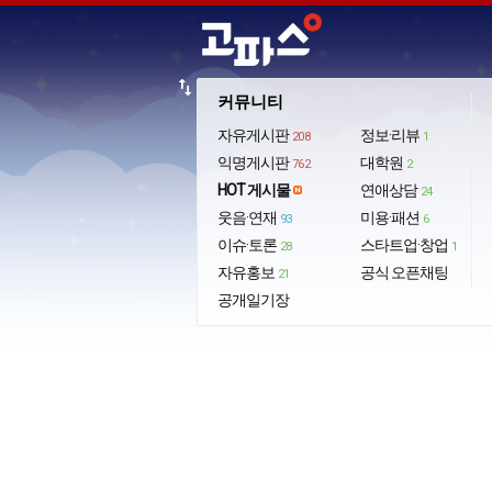
import_export
커뮤니티
자유게시판
정보·리뷰
208
1
익명게시판
대학원
762
2
HOT 게시물
연애상담
24
웃음·연재
미용·패션
93
6
이슈·토론
스타트업·창업
28
1
자유홍보
공식 오픈채팅
21
공개일기장