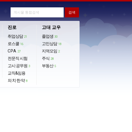
진로
고대 교우
취업상담
졸업생
21
30
로스쿨
고민상담
16
18
CPA
지역모임
27
2
전문직 시험
주식
28
고시·공무원
부동산
3
5
교직&임용
의·치·한·약
8