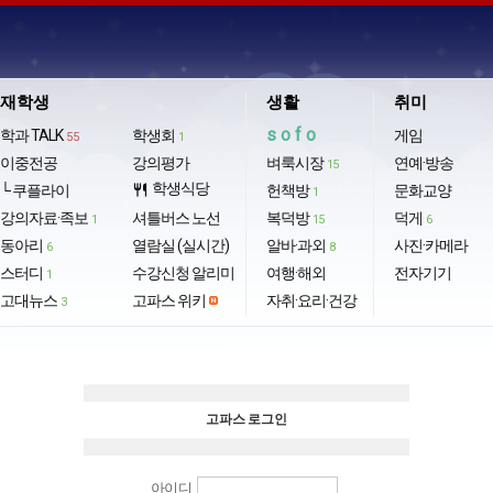
재학생
생활
취미
sofo
학과 TALK
학생회
게임
55
1
이중전공
강의평가
벼룩시장
연예·방송
15
학생식당
└ 쿠플라이
restaurant
헌책방
문화교양
1
강의자료·족보
셔틀버스 노선
복덕방
덕게
1
15
6
동아리
열람실 (실시간)
알바·과외
사진·카메라
6
8
스터디
수강신청 알리미
여행·해외
전자기기
1
고대뉴스
고파스 위키
자취·요리·건강
3
고파스 로그인
아이디