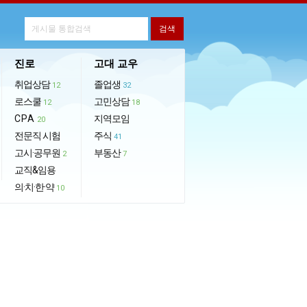
진로
고대 교우
취업상담
졸업생
12
32
로스쿨
고민상담
12
18
CPA
지역모임
20
전문직 시험
주식
41
고시·공무원
부동산
2
7
교직&임용
의·치·한·약
10