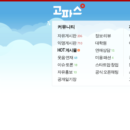
import_export
커뮤니티
자유게시판
정보·리뷰
206
익명게시판
대학원
710
HOT 게시물
연애상담
15
웃음·연재
미용·패션
68
4
이슈·토론
스타트업·창업
18
자유홍보
공식 오픈채팅
10
공개일기장