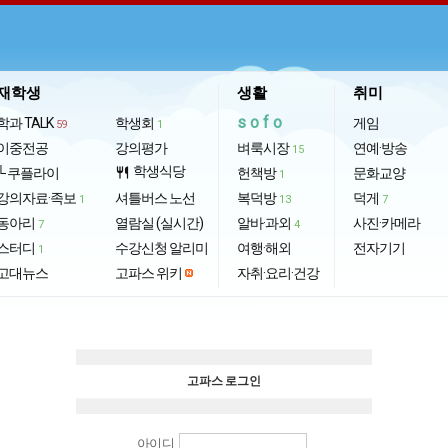
재학생
생활
취미
sofo
학과 TALK
학생회
게임
59
1
이중전공
강의평가
벼룩시장
연예·방송
15
학생식당
└ 쿠플라이
restaurant
헌책방
문화교양
1
강의자료·족보
셔틀버스 노선
복덕방
덕게
1
13
7
동아리
열람실 (실시간)
알바·과외
사진·카메라
7
4
스터디
수강신청 알리미
여행·해외
전자기기
1
고대뉴스
고파스 위키
자취·요리·건강
고파스 로그인
아이디