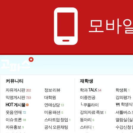
phone_android
모바일
커뮤니티
재학생
자유게시판
정보·리뷰
학과 TALK
학생회
202
54
1
익명게시판
대학원
이중전공
강의평가
733
학생식
HOT 게시물
연애상담
└ 쿠플라이
restaurant
13
웃음·연재
미용·패션
강의자료·족보
셔틀버스 
72
5
1
이슈·토론
스타트업·창업
동아리
열람실 (실
18
1
6
자유홍보
공식 오픈채팅
스터디
수강신청 
9
1