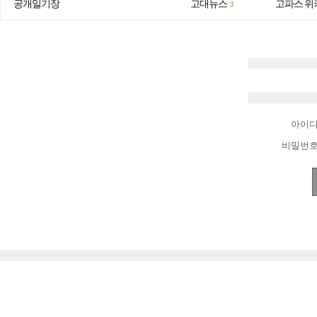
공개일기장
고대뉴스
고파스 위
3
아이
비밀번