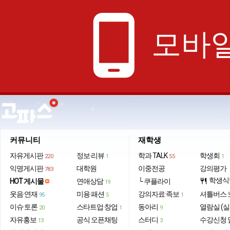
phone_android
모바일
커뮤니티
재학생
자유게시판
정보·리뷰
학과 TALK
학생회
220
1
55
1
익명게시판
대학원
이중전공
강의평가
783
학생식
HOT 게시물
연애상담
└ 쿠플라이
restaurant
19
웃음·연재
미용·패션
강의자료·족보
셔틀버스 
95
5
1
이슈·토론
스타트업·창업
동아리
열람실 (실
20
1
9
자유홍보
공식 오픈채팅
스터디
수강신청 
13
3