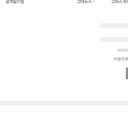
공개일기장
고대뉴스
고파스 위
3
아이
비밀번