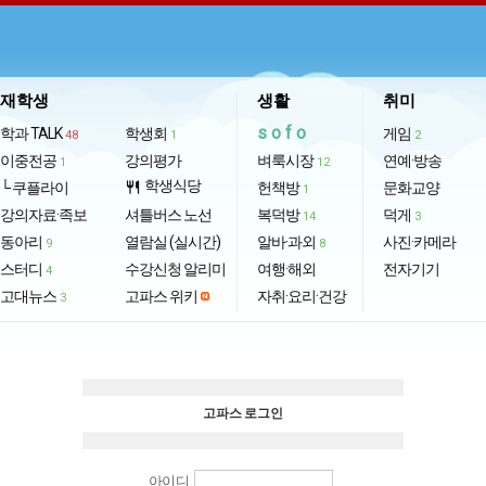
재학생
생활
취미
sofo
학과 TALK
학생회
게임
48
1
2
이중전공
강의평가
벼룩시장
연예·방송
1
12
학생식당
└ 쿠플라이
restaurant
헌책방
문화교양
1
강의자료·족보
셔틀버스 노선
복덕방
덕게
14
3
동아리
열람실 (실시간)
알바·과외
사진·카메라
9
8
스터디
수강신청 알리미
여행·해외
전자기기
4
고대뉴스
고파스 위키
자취·요리·건강
3
고파스 로그인
아이디