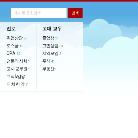
진로
고대 교우
취업상담
졸업생
23
31
로스쿨
고민상담
15
24
CPA
지역모임
32
2
전문직 시험
주식
1
41
고시·공무원
부동산
2
5
교직&임용
의·치·한·약
11