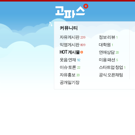
import_export
커뮤니티
자유게시판
정보·리뷰
239
1
익명게시판
대학원
809
1
HOT 게시물
연애상담
20
웃음·연재
미용·패션
92
5
이슈·토론
스타트업·창업
22
1
자유홍보
공식 오픈채팅
20
공개일기장