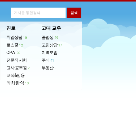
진로
고대 교우
취업상담
졸업생
10
29
로스쿨
고민상담
12
17
CPA
지역모임
20
전문직 시험
주식
41
고시·공무원
부동산
2
5
교직&임용
의·치·한·약
10