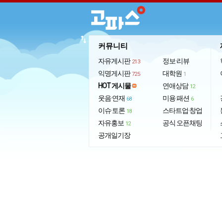
import_export
커뮤니티
자유게시판
정보·리뷰
213
익명게시판
대학원
725
1
HOT 게시물
연애상담
12
웃음·연재
미용·패션
68
6
이슈·토론
스타트업·창업
18
자유홍보
공식 오픈채팅
12
공개일기장