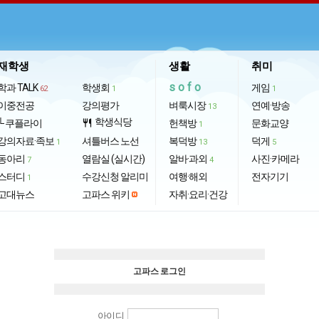
재학생
생활
취미
sofo
학과 TALK
학생회
게임
62
1
1
이중전공
강의평가
벼룩시장
연예·방송
13
학생식당
└ 쿠플라이
restaurant
헌책방
문화교양
1
강의자료·족보
셔틀버스 노선
복덕방
덕게
1
13
5
동아리
열람실 (실시간)
알바·과외
사진·카메라
7
4
스터디
수강신청 알리미
여행·해외
전자기기
1
고대뉴스
고파스 위키
자취·요리·건강
고파스 로그인
아이디