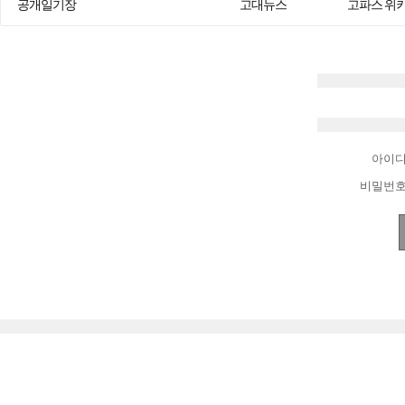
공개일기장
고대뉴스
고파스 위
아이
비밀번