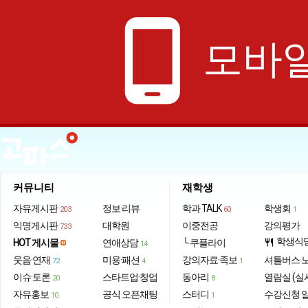
phone_android
모바일
커뮤니티
재학생
자유게시판
정보·리뷰
학과 TALK
학생회
203
60
1
익명게시판
대학원
이중전공
강의평가
733
학생식
HOT 게시물
연애상담
└ 쿠플라이
restaurant
14
웃음·연재
미용·패션
강의자료·족보
셔틀버스 
72
4
1
이슈·토론
스타트업·창업
동아리
열람실 (실
20
8
자유홍보
공식 오픈채팅
스터디
수강신청 
10
1