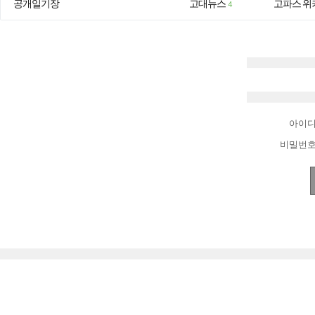
공개일기장
고대뉴스
고파스 위
4
아이
비밀번