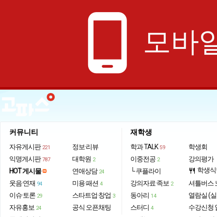
phone_android
모바일
커뮤니티
재학생
자유게시판
정보·리뷰
학과 TALK
학생회
221
59
익명게시판
대학원
이중전공
강의평가
787
2
2
학생식
HOT 게시물
연애상담
└ 쿠플라이
restaurant
24
웃음·연재
미용·패션
강의자료·족보
셔틀버스 
94
4
2
이슈·토론
스타트업·창업
동아리
열람실 (실
29
3
14
자유홍보
공식 오픈채팅
스터디
수강신청 
24
4