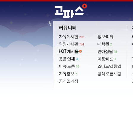
import_export
커뮤니티
자유게시판
정보·리뷰
246
익명게시판
대학원
784
2
HOT 게시물
연애상담
15
웃음·연재
미용·패션
76
7
이슈·토론
스타트업·창업
19
자유홍보
공식 오픈채팅
7
공개일기장