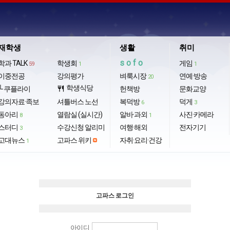
재학생
생활
취미
sofo
학과 TALK
학생회
게임
59
1
1
이중전공
강의평가
벼룩시장
연예·방송
20
학생식당
└ 쿠플라이
restaurant
헌책방
문화교양
강의자료·족보
셔틀버스 노선
복덕방
덕게
6
3
동아리
열람실 (실시간)
알바·과외
사진·카메라
8
1
스터디
수강신청 알리미
여행·해외
전자기기
3
고대뉴스
고파스 위키
자취·요리·건강
1
고파스 로그인
아이디