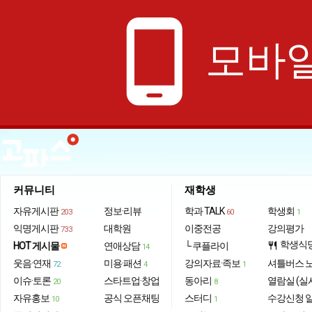
phone_android
모바일
커뮤니티
재학생
자유게시판
정보·리뷰
학과 TALK
학생회
203
60
1
익명게시판
대학원
이중전공
강의평가
733
학생식
HOT 게시물
연애상담
└ 쿠플라이
restaurant
14
웃음·연재
미용·패션
강의자료·족보
셔틀버스 
72
4
1
이슈·토론
스타트업·창업
동아리
열람실 (실
20
8
자유홍보
공식 오픈채팅
스터디
수강신청 
10
1