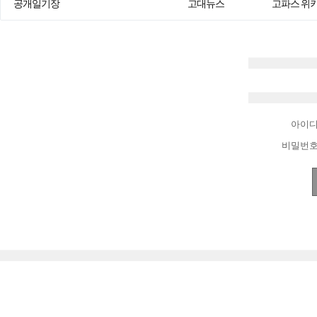
공개일기장
고대뉴스
고파스 위
아이
비밀번