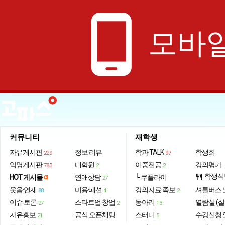
phone_android
모바일
커뮤니티
재학생
자유게시판
정보·리뷰
학과 TALK
학생회
229
97
익명게시판
대학원
이중전공
강의평가
783
2
2
학생식
HOT 게시물
연애상담
└ 쿠플라이
restaurant
27
웃음·연재
미용·패션
강의자료·족보
셔틀버스 
88
4
2
이슈·토론
스타트업·창업
동아리
열람실 (실
27
2
13
자유홍보
공식 오픈채팅
스터디
수강신청 
21
5