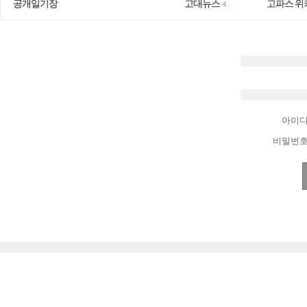
공개일기장
고대뉴스
고파스 위
4
아이
비밀번