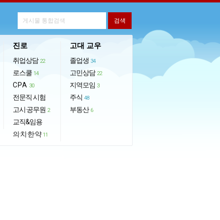
진로
고대 교우
취업상담
졸업생
22
34
로스쿨
고민상담
14
22
CPA
지역모임
30
3
전문직 시험
주식
48
고시·공무원
부동산
2
6
교직&임용
의·치·한·약
11