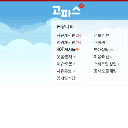
import_export
커뮤니티
자유게시판
정보·리뷰
236
1
익명게시판
대학원
799
1
HOT 게시물
연애상담
19
웃음·연재
미용·패션
93
5
이슈·토론
스타트업·창업
20
1
자유홍보
공식 오픈채팅
14
공개일기장