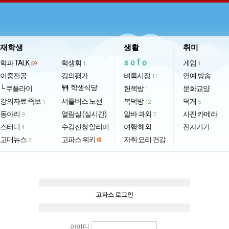
재학생
생활
취미
sofo
학과 TALK
학생회
게임
59
1
1
이중전공
강의평가
벼룩시장
연예·방송
11
학생식당
└ 쿠플라이
restaurant
헌책방
문화교양
1
강의자료·족보
셔틀버스 노선
복덕방
덕게
1
12
5
동아리
열람실 (실시간)
알바·과외
사진·카메라
9
7
스터디
수강신청 알리미
여행·해외
전자기기
4
고대뉴스
고파스 위키
자취·요리·건강
3
고파스 로그인
아이디