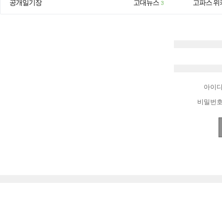
공개일기장
고대뉴스
고파스 위
3
아이
비밀번