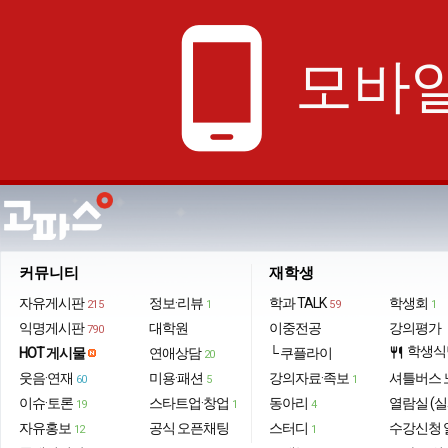
phone_android
모바일
커뮤니티
재학생
자유게시판
정보·리뷰
학과 TALK
학생회
215
1
59
1
익명게시판
대학원
이중전공
강의평가
790
학생식
HOT 게시물
연애상담
└ 쿠플라이
restaurant
20
웃음·연재
미용·패션
강의자료·족보
셔틀버스 
60
5
1
이슈·토론
스타트업·창업
동아리
열람실 (실
19
1
4
자유홍보
공식 오픈채팅
스터디
수강신청 
12
1