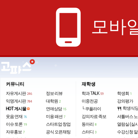
phone_android
모바일
커뮤니티
재학생
자유게시판
정보·리뷰
학과 TALK
학생회
246
59
1
익명게시판
대학원
이중전공
강의평가
784
2
학생식
HOT 게시물
연애상담
└ 쿠플라이
restaurant
15
웃음·연재
미용·패션
강의자료·족보
셔틀버스 
76
7
이슈·토론
스타트업·창업
동아리
열람실 (실
19
8
자유홍보
공식 오픈채팅
스터디
수강신청 
7
3