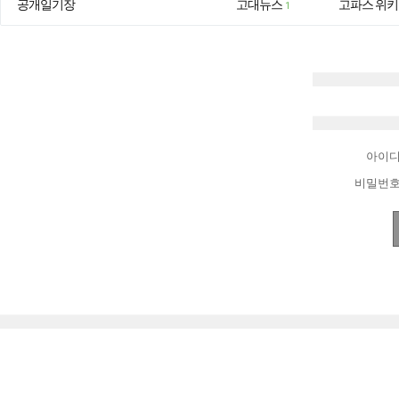
공개일기장
고대뉴스
고파스 위키
1
아이
비밀번