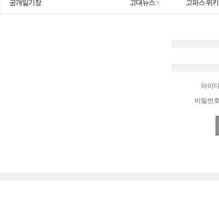
공개일기장
고대뉴스
고파스 위키
1
아이
비밀번