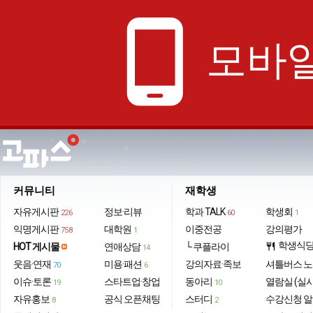
phone_android
모바일
커뮤니티
재학생
자유게시판
정보·리뷰
학과 TALK
학생회
226
60
1
익명게시판
대학원
이중전공
강의평가
758
1
학생식
HOT 게시물
연애상담
└ 쿠플라이
restaurant
14
웃음·연재
미용·패션
강의자료·족보
셔틀버스 
70
6
이슈·토론
스타트업·창업
동아리
열람실 (실
19
10
자유홍보
공식 오픈채팅
스터디
수강신청 
8
2