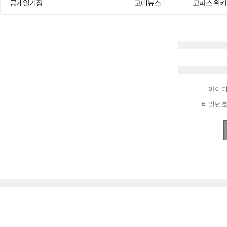
공개일기장
고대뉴스
고파스 위키
1
아이
비밀번