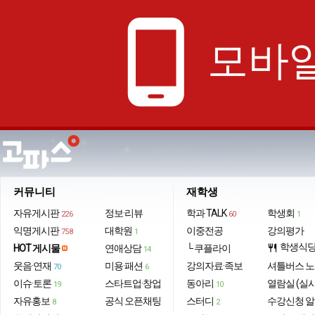
phone_android
모바일
커뮤니티
재학생
자유게시판
정보·리뷰
학과 TALK
학생회
226
60
1
익명게시판
대학원
이중전공
강의평가
758
1
학생식
HOT 게시물
연애상담
└ 쿠플라이
restaurant
14
웃음·연재
미용·패션
강의자료·족보
셔틀버스 
70
6
이슈·토론
스타트업·창업
동아리
열람실 (실
19
10
자유홍보
공식 오픈채팅
스터디
수강신청 
8
2