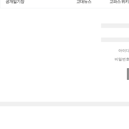
공개일기장
고대뉴스
고파스 위키
아이
비밀번