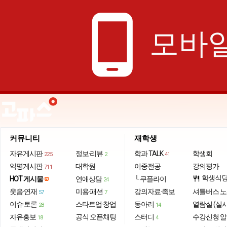
phone_android
모바일
커뮤니티
재학생
자유게시판
정보·리뷰
학과 TALK
학생회
225
2
41
익명게시판
대학원
이중전공
강의평가
711
학생식
HOT 게시물
연애상담
└ 쿠플라이
restaurant
24
웃음·연재
미용·패션
강의자료·족보
셔틀버스 
57
7
이슈·토론
스타트업·창업
동아리
열람실 (실
28
14
자유홍보
공식 오픈채팅
스터디
수강신청 
18
4