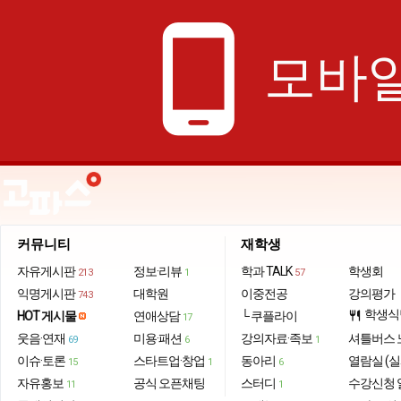
phone_android
모바일
커뮤니티
재학생
자유게시판
정보·리뷰
학과 TALK
학생회
213
1
57
익명게시판
대학원
이중전공
강의평가
743
학생식
HOT 게시물
연애상담
└ 쿠플라이
restaurant
17
웃음·연재
미용·패션
강의자료·족보
셔틀버스 
69
6
1
이슈·토론
스타트업·창업
동아리
열람실 (실
15
1
6
자유홍보
공식 오픈채팅
스터디
수강신청 
11
1