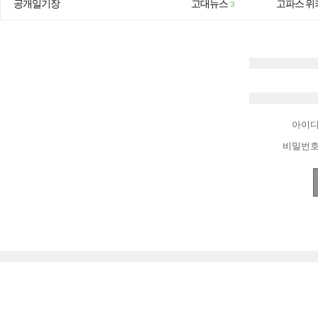
공개일기장
고대뉴스
고파스 위
3
아이
비밀번