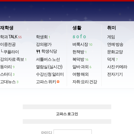
재학생
생활
취미
sofo
학과 TALK
학생회
게임
55
1
이중전공
강의평가
벼룩시장
연예·방송
10
학생식당
└ 쿠플라이
restaurant
헌책방
문화교양
1
강의자료·족보
셔틀버스 노선
복덕방
덕게
1
16
7
동아리
열람실 (실시간)
알바·과외
사진·카메라
9
6
스터디
수강신청 알리미
여행·해외
전자기기
3
고대뉴스
고파스 위키
자취·요리·건강
3
고파스 로그인
아이디