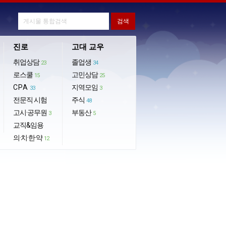
진로
고대 교우
취업상담
졸업생
23
34
로스쿨
고민상담
15
25
CPA
지역모임
33
3
전문직 시험
주식
48
고시·공무원
부동산
3
5
교직&임용
의·치·한·약
12