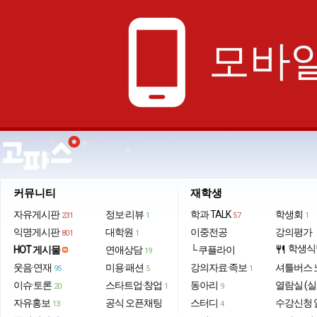
phone_android
모바일
커뮤니티
재학생
자유게시판
정보·리뷰
학과 TALK
학생회
231
1
57
1
익명게시판
대학원
이중전공
강의평가
801
1
학생식
HOT 게시물
연애상담
└ 쿠플라이
restaurant
19
웃음·연재
미용·패션
강의자료·족보
셔틀버스 
95
5
1
이슈·토론
스타트업·창업
동아리
열람실 (실
20
1
9
자유홍보
공식 오픈채팅
스터디
수강신청 
13
4