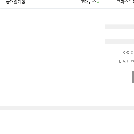
공개일기장
고대뉴스
고파스 위
3
아이
비밀번