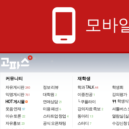
phone_android
모바일
커뮤니티
재학생
자유게시판
정보·리뷰
학과 TALK
학생회
240
44
익명게시판
대학원
이중전공
강의평가
761
2
1
학생식
HOT 게시물
연애상담
└ 쿠플라이
restaurant
21
웃음·연재
미용·패션
강의자료·족보
셔틀버스 
97
6
2
이슈·토론
스타트업·창업
동아리
열람실 (실
22
4
13
자유홍보
공식 오픈채팅
스터디
수강신청 
23
7