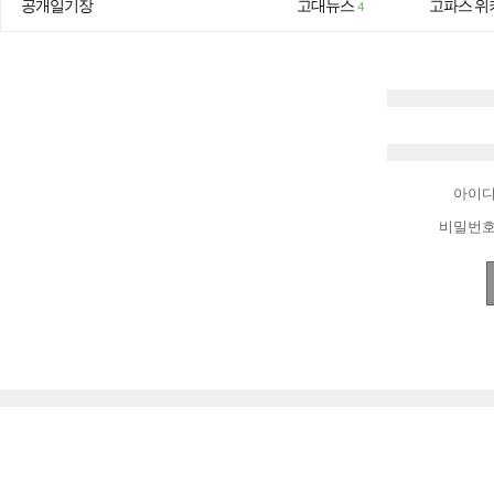
공개일기장
고대뉴스
고파스 위
4
아이
비밀번