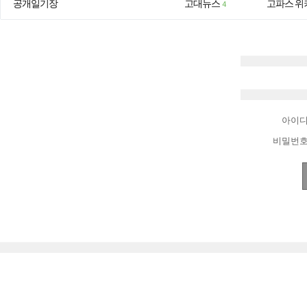
공개일기장
고대뉴스
고파스 위
4
아이
비밀번