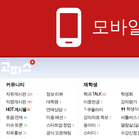
phone_android
모바일
커뮤니티
재학생
자유게시판
정보·리뷰
학과 TALK
학생회
229
60
익명게시판
대학원
이중전공
강의평가
787
3
2
학생식
HOT 게시물
연애상담
└ 쿠플라이
restaurant
22
웃음·연재
미용·패션
강의자료·족보
셔틀버스 
89
4
2
이슈·토론
스타트업·창업
동아리
열람실 (실
29
3
14
자유홍보
공식 오픈채팅
스터디
수강신청 
25
4