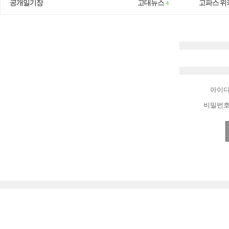
공개일기장
고대뉴스
고파스 위
4
아이
비밀번