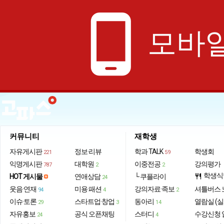
phone_android
모바일
커뮤니티
재학생
자유게시판
정보·리뷰
학과 TALK
학생회
221
59
익명게시판
대학원
이중전공
강의평가
787
2
2
학생식
HOT 게시물
연애상담
└ 쿠플라이
restaurant
24
웃음·연재
미용·패션
강의자료·족보
셔틀버스 
94
4
2
이슈·토론
스타트업·창업
동아리
열람실 (실
29
3
14
자유홍보
공식 오픈채팅
스터디
수강신청 
24
4