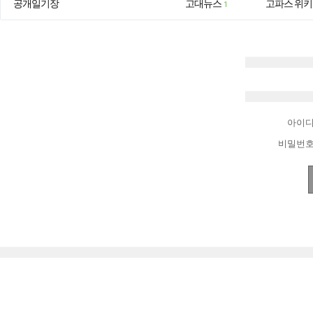
공개일기장
고대뉴스
고파스 위키
1
아이
비밀번