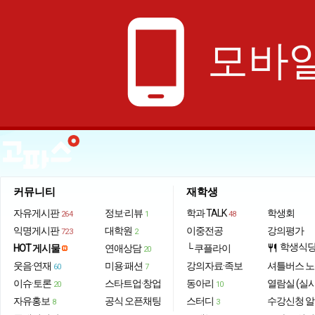
phone_android
모바일
커뮤니티
재학생
자유게시판
정보·리뷰
학과 TALK
학생회
264
1
48
익명게시판
대학원
이중전공
강의평가
723
2
학생식
HOT 게시물
연애상담
└ 쿠플라이
restaurant
20
웃음·연재
미용·패션
강의자료·족보
셔틀버스 
60
7
이슈·토론
스타트업·창업
동아리
열람실 (실
20
10
자유홍보
공식 오픈채팅
스터디
수강신청 
8
3