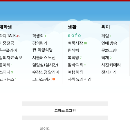
재학생
생활
취미
sofo
학과 TALK
학생회
게임
45
1
1
이중전공
강의평가
벼룩시장
연예·방송
18
학생식당
└ 쿠플라이
restaurant
헌책방
문화교양
강의자료·족보
셔틀버스 노선
복덕방
덕게
7
2
동아리
열람실 (실시간)
알바·과외
사진·카메라
10
2
스터디
수강신청 알리미
여행·해외
전자기기
3
고대뉴스
고파스 위키
자취·요리·건강
1
고파스 로그인
아이디