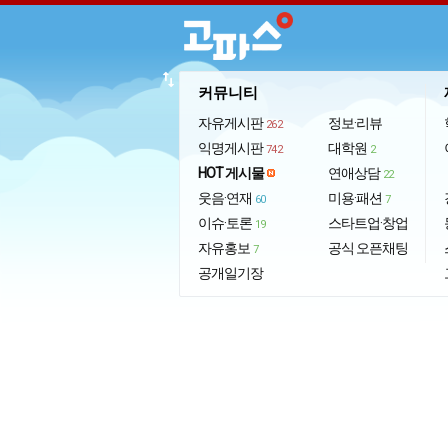
import_export
커뮤니티
자유게시판
정보·리뷰
262
익명게시판
대학원
742
2
HOT 게시물
연애상담
22
웃음·연재
미용·패션
60
7
이슈·토론
스타트업·창업
19
자유홍보
공식 오픈채팅
7
공개일기장