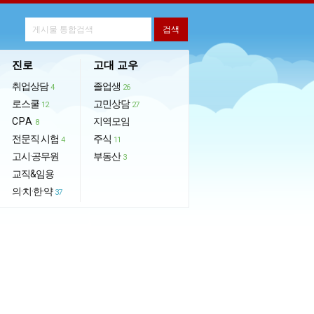
진로
고대 교우
취업상담
졸업생
4
26
로스쿨
고민상담
12
27
CPA
지역모임
8
전문직 시험
주식
4
11
고시·공무원
부동산
3
교직&임용
의·치·한·약
37