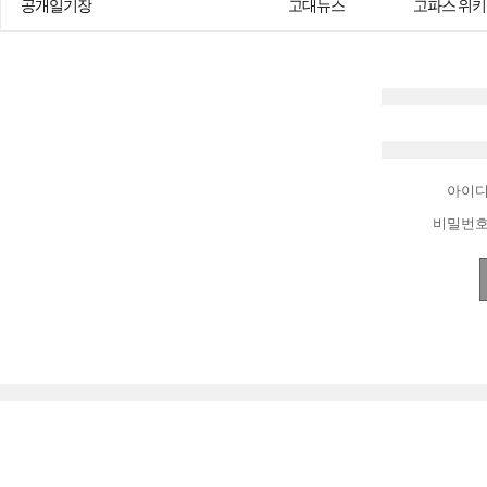
공개일기장
고대뉴스
고파스 위키
아이
비밀번