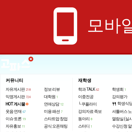
phone_android
모바일
커뮤니티
재학생
자유게시판
정보·리뷰
학과 TALK
학생회
218
62
1
익명게시판
대학원
이중전공
강의평가
724
1
학생식
HOT 게시물
연애상담
└ 쿠플라이
restaurant
12
웃음·연재
미용·패션
강의자료·족보
셔틀버스 
67
7
이슈·토론
스타트업·창업
동아리
열람실 (실
19
8
자유홍보
공식 오픈채팅
스터디
수강신청 
11
1