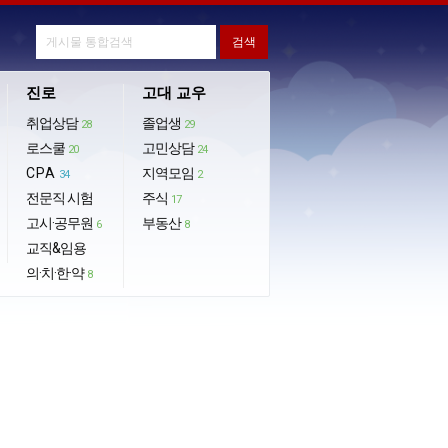
진로
고대 교우
취업상담
졸업생
28
29
로스쿨
고민상담
20
24
CPA
지역모임
34
2
전문직 시험
주식
17
고시·공무원
부동산
6
8
교직&임용
의·치·한·약
8