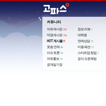
import_export
커뮤니티
자유게시판
정보·리뷰
256
2
익명게시판
대학원
766
HOT 게시물
연애상담
25
웃음·연재
미용·패션
86
10
이슈·토론
스타트업·창업
35
2
자유홍보
공식 오픈채팅
18
공개일기장