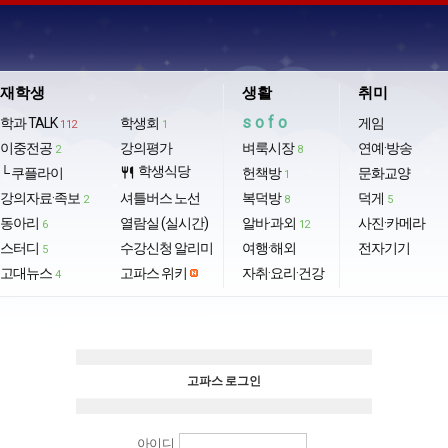
재학생
생활
취미
sofo
학과 TALK
학생회
게임
112
1
이중전공
강의평가
벼룩시장
연예·방송
2
8
학생식당
└ 쿠플라이
restaurant
헌책방
문화교양
1
강의자료·족보
셔틀버스 노선
복덕방
덕게
2
8
5
동아리
열람실 (실시간)
알바·과외
사진·카메라
6
12
스터디
수강신청 알리미
여행·해외
전자기기
5
고대뉴스
고파스 위키
자취·요리·건강
4
고파스 로그인
아이디