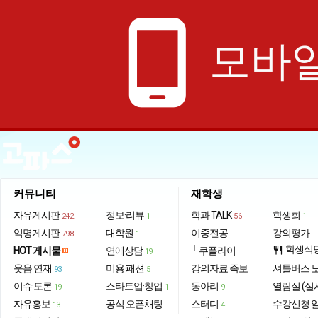
phone_android
모바일
커뮤니티
재학생
자유게시판
정보·리뷰
학과 TALK
학생회
242
1
56
1
익명게시판
대학원
이중전공
강의평가
798
1
학생식
HOT 게시물
연애상담
└ 쿠플라이
restaurant
19
웃음·연재
미용·패션
강의자료·족보
셔틀버스 
93
5
이슈·토론
스타트업·창업
동아리
열람실 (실
19
1
9
자유홍보
공식 오픈채팅
스터디
수강신청 
13
4