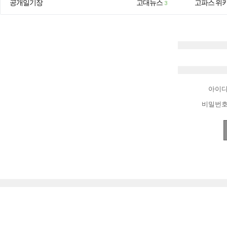
공개일기장
고대뉴스
고파스 위
3
아이
비밀번