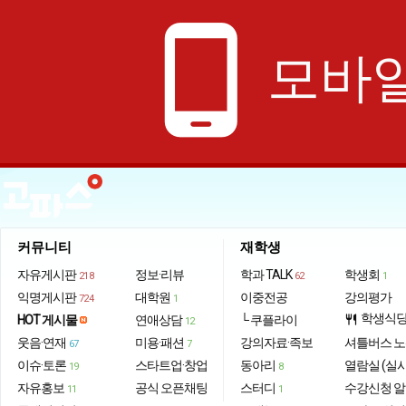
phone_android
모바일
커뮤니티
재학생
자유게시판
정보·리뷰
학과 TALK
학생회
218
62
1
익명게시판
대학원
이중전공
강의평가
724
1
학생식
HOT 게시물
연애상담
└ 쿠플라이
restaurant
12
웃음·연재
미용·패션
강의자료·족보
셔틀버스 
67
7
이슈·토론
스타트업·창업
동아리
열람실 (실
19
8
자유홍보
공식 오픈채팅
스터디
수강신청 
11
1