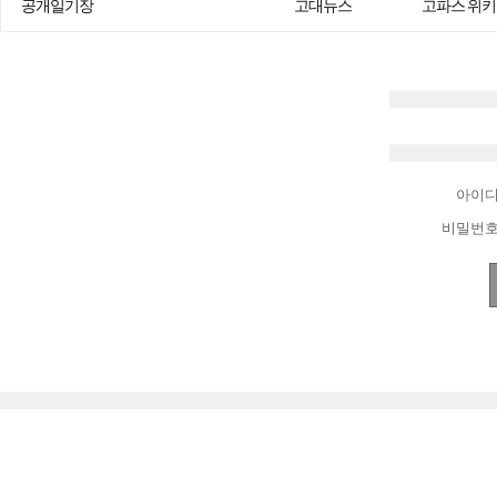
공개일기장
고대뉴스
고파스 위키
아이
비밀번