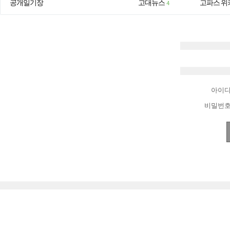
공개일기장
고대뉴스
고파스 위
4
아이
비밀번