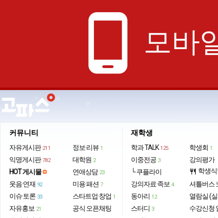
phone_android
모바일
커뮤니티
재학생
자유게시판
정보·리뷰
학과 TALK
학생회
211
1
125
1
익명게시판
대학원
이중전공
강의평가
782
2
3
학생식
HOT 게시물
연애상담
└ 쿠플라이
restaurant
23
웃음·연재
미용·패션
강의자료·족보
셔틀버스 
92
7
4
이슈·토론
스타트업·창업
동아리
열람실 (실
33
1
12
자유홍보
공식 오픈채팅
스터디
수강신청 
21
3