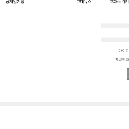
공개일기장
고대뉴스
고파스 위키
1
아이
비밀번