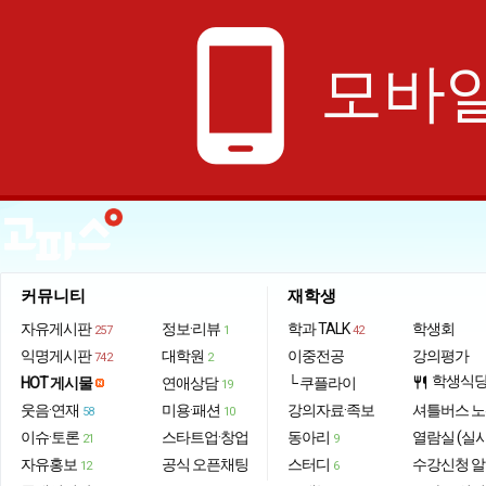
phone_android
모바일
커뮤니티
재학생
자유게시판
정보·리뷰
학과 TALK
학생회
257
1
42
익명게시판
대학원
이중전공
강의평가
742
2
학생식
HOT 게시물
연애상담
└ 쿠플라이
restaurant
19
웃음·연재
미용·패션
강의자료·족보
셔틀버스 
58
10
이슈·토론
스타트업·창업
동아리
열람실 (실
21
9
자유홍보
공식 오픈채팅
스터디
수강신청 
12
6