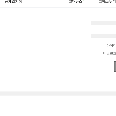
공개일기장
고대뉴스
고파스 위키
1
아이
비밀번