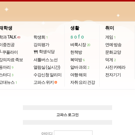
재학생
생활
취미
sofo
학과 TALK
학생회
게임
49
1
1
이중전공
강의평가
벼룩시장
연예·방송
20
학생식당
└ 쿠플라이
restaurant
헌책방
문화교양
강의자료·족보
셔틀버스 노선
복덕방
덕게
6
2
동아리
열람실 (실시간)
알바·과외
사진·카메라
9
2
스터디
수강신청 알리미
여행·해외
전자기기
3
고대뉴스
고파스 위키
자취·요리·건강
1
고파스 로그인
아이디