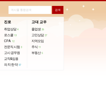
진로
고대 교우
취업상담
졸업생
4
26
로스쿨
고민상담
13
27
CPA
지역모임
12
전문직 시험
주식
3
11
고시·공무원
부동산
5
교직&임용
의·치·한·약
37