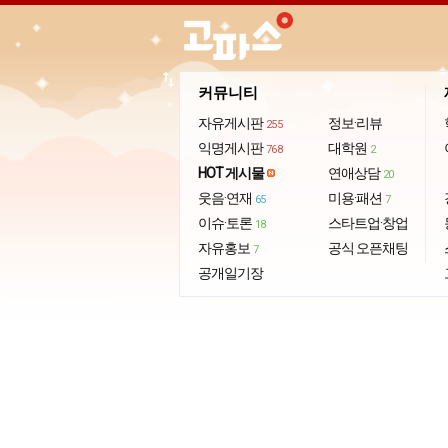
import_export
커뮤니티
자유게시판
정보·리뷰
255
익명게시판
대학원
768
2
HOT 게시물
연애상담
20
웃음·연재
미용·패션
65
7
이슈·토론
스타트업·창업
18
자유홍보
공식 오픈채팅
7
공개일기장