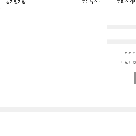
공개일기장
고대뉴스
고파스 위
4
아이
비밀번