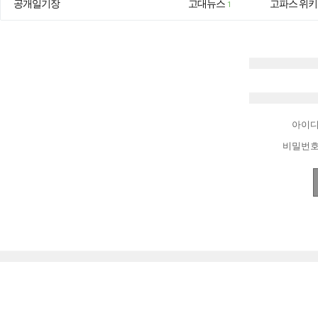
공개일기장
고대뉴스
고파스 위키
1
아이
비밀번