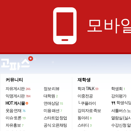
phone_android
모바일
커뮤니티
재학생
자유게시판
정보·리뷰
학과 TALK
학생회
246
59
1
익명게시판
대학원
이중전공
강의평가
784
2
학생식
HOT 게시물
연애상담
└ 쿠플라이
restaurant
15
웃음·연재
미용·패션
강의자료·족보
셔틀버스 
76
7
이슈·토론
스타트업·창업
동아리
열람실 (실
19
8
자유홍보
공식 오픈채팅
스터디
수강신청 
7
3