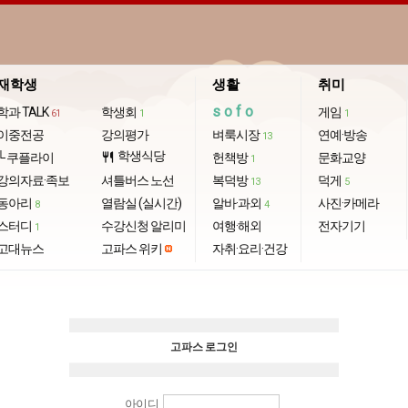
재학생
생활
취미
sofo
학과 TALK
학생회
게임
61
1
1
이중전공
강의평가
벼룩시장
연예·방송
13
학생식당
└ 쿠플라이
restaurant
헌책방
문화교양
1
강의자료·족보
셔틀버스 노선
복덕방
덕게
13
5
동아리
열람실 (실시간)
알바·과외
사진·카메라
8
4
스터디
수강신청 알리미
여행·해외
전자기기
1
고대뉴스
고파스 위키
자취·요리·건강
고파스 로그인
아이디