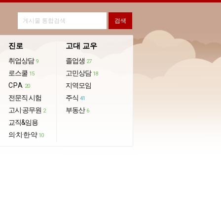
진로
고대 교우
취업상담
졸업생
9
27
로스쿨
고민상담
15
18
CPA
지역모임
20
전문직 시험
주식
41
고시·공무원
부동산
2
6
교직&임용
의·치·한·약
10