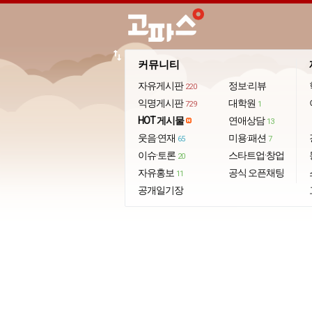
import_export
커뮤니티
자유게시판
정보·리뷰
220
익명게시판
대학원
729
1
HOT 게시물
연애상담
13
웃음·연재
미용·패션
65
7
이슈·토론
스타트업·창업
20
자유홍보
공식 오픈채팅
11
공개일기장