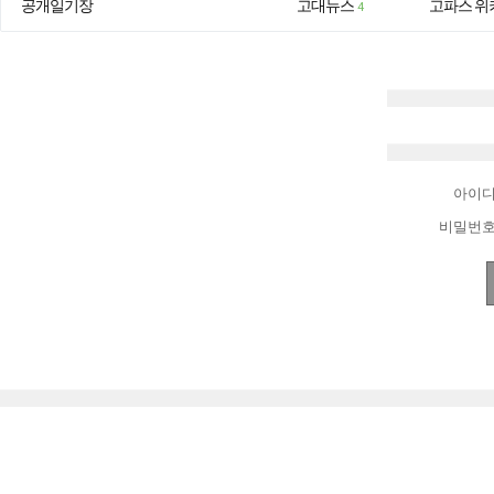
공개일기장
고대뉴스
고파스 위
4
아이
비밀번