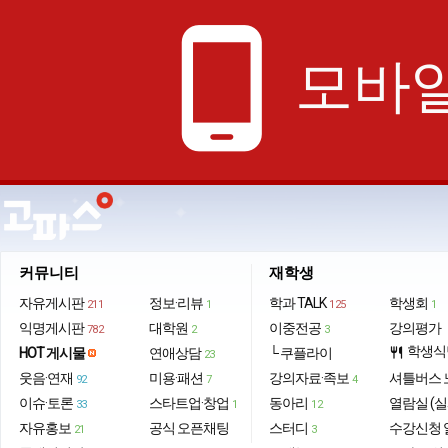
phone_android
모바일
커뮤니티
재학생
자유게시판
정보·리뷰
학과 TALK
학생회
211
1
125
1
익명게시판
대학원
이중전공
강의평가
782
2
3
학생식
HOT 게시물
연애상담
└ 쿠플라이
restaurant
23
웃음·연재
미용·패션
강의자료·족보
셔틀버스 
92
7
4
이슈·토론
스타트업·창업
동아리
열람실 (실
33
1
12
자유홍보
공식 오픈채팅
스터디
수강신청 
21
3