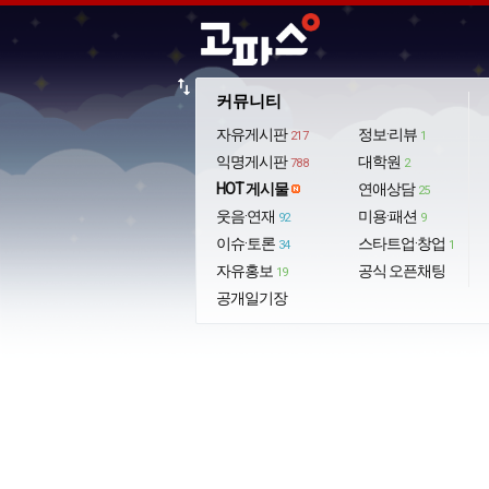
import_export
커뮤니티
자유게시판
정보·리뷰
217
1
익명게시판
대학원
788
2
HOT 게시물
연애상담
25
웃음·연재
미용·패션
92
9
이슈·토론
스타트업·창업
34
1
자유홍보
공식 오픈채팅
19
공개일기장