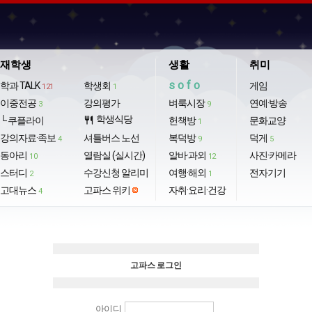
재학생
생활
취미
sofo
학과 TALK
학생회
게임
121
1
이중전공
강의평가
벼룩시장
연예·방송
3
9
학생식당
└ 쿠플라이
restaurant
헌책방
문화교양
1
강의자료·족보
셔틀버스 노선
복덕방
덕게
4
9
5
동아리
열람실 (실시간)
알바·과외
사진·카메라
10
12
스터디
수강신청 알리미
여행·해외
전자기기
2
1
고대뉴스
고파스 위키
자취·요리·건강
4
고파스 로그인
아이디