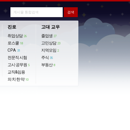
진로
고대 교우
취업상담
졸업생
26
27
로스쿨
고민상담
18
23
CPA
지역모임
31
2
전문직 시험
주식
35
고시·공무원
부동산
5
8
교직&임용
의·치·한·약
10