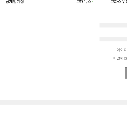
공개일기장
고대뉴스
고파스 위
4
아이
비밀번