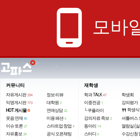
phone_android
모바일
커뮤니티
재학생
자유게시판
정보·리뷰
학과 TALK
학생회
234
47
익명게시판
대학원
이중전공
강의평가
773
2
1
학생식
HOT 게시물
연애상담
└ 쿠플라이
restaurant
22
웃음·연재
미용·패션
강의자료·족보
셔틀버스 
85
6
2
이슈·토론
스타트업·창업
동아리
열람실 (실
27
4
14
자유홍보
공식 오픈채팅
스터디
수강신청 
24
6