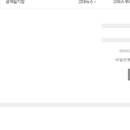
공개일기장
고대뉴스
고파스 위
4
아이
비밀번