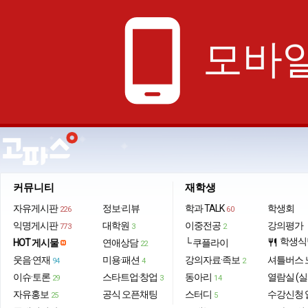
phone_android
모바일
커뮤니티
재학생
자유게시판
정보·리뷰
학과 TALK
학생회
226
60
익명게시판
대학원
이중전공
강의평가
773
3
2
학생식
HOT 게시물
연애상담
└ 쿠플라이
restaurant
22
웃음·연재
미용·패션
강의자료·족보
셔틀버스 
94
4
2
이슈·토론
스타트업·창업
동아리
열람실 (실
29
3
14
자유홍보
공식 오픈채팅
스터디
수강신청 
25
5