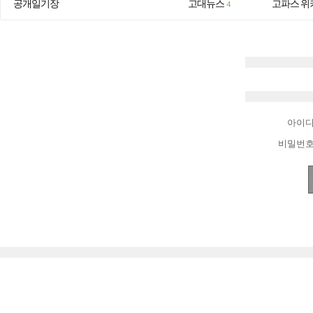
공개일기장
고대뉴스
고파스 위
4
아이
비밀번