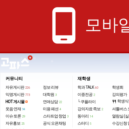
phone_android
모바일
커뮤니티
재학생
자유게시판
정보·리뷰
학과 TALK
학생회
226
60
익명게시판
대학원
이중전공
강의평가
773
3
2
학생식
HOT 게시물
연애상담
└ 쿠플라이
restaurant
22
웃음·연재
미용·패션
강의자료·족보
셔틀버스 
94
4
2
이슈·토론
스타트업·창업
동아리
열람실 (실
29
3
14
자유홍보
공식 오픈채팅
스터디
수강신청 
25
5