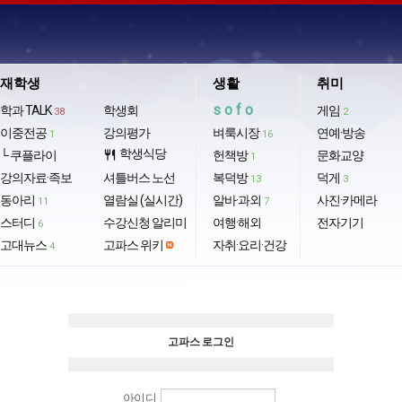
재학생
생활
취미
sofo
학과 TALK
학생회
게임
38
2
이중전공
강의평가
벼룩시장
연예·방송
1
16
학생식당
└ 쿠플라이
restaurant
헌책방
문화교양
1
강의자료·족보
셔틀버스 노선
복덕방
덕게
13
3
동아리
열람실 (실시간)
알바·과외
사진·카메라
11
7
스터디
수강신청 알리미
여행·해외
전자기기
6
고대뉴스
고파스 위키
자취·요리·건강
4
고파스 로그인
아이디