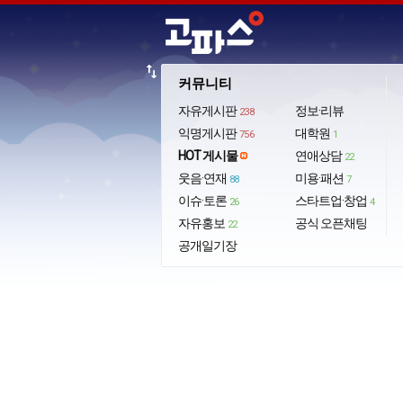
import_export
커뮤니티
자유게시판
정보·리뷰
238
익명게시판
대학원
756
1
HOT 게시물
연애상담
22
웃음·연재
미용·패션
88
7
이슈·토론
스타트업·창업
26
4
자유홍보
공식 오픈채팅
22
공개일기장