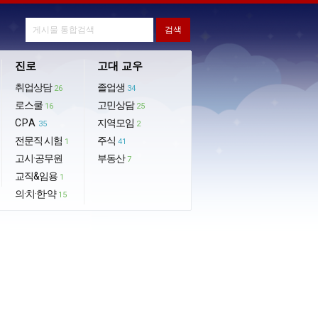
진로
고대 교우
취업상담
졸업생
26
34
로스쿨
고민상담
16
25
CPA
지역모임
35
2
전문직 시험
주식
1
41
고시·공무원
부동산
7
교직&임용
1
의·치·한·약
15